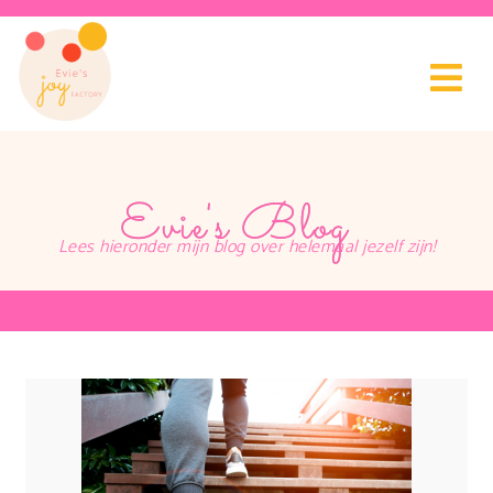
Evie's Blog
Lees hieronder mijn blog over helemaal jezelf zijn!