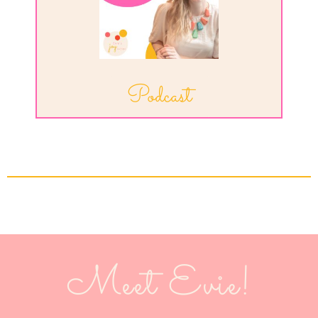
Podcast
Meet Evie!